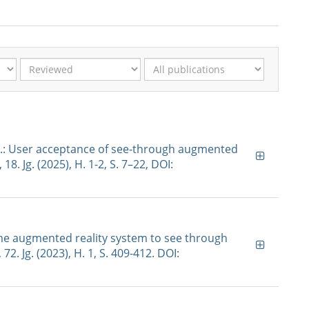
r, L.: User acceptance of see-through augmented
 18. Jg. (2025), H. 1-2, S. 7–22, DOI:
-time augmented reality system to see through
72. Jg. (2023), H. 1, S. 409-412. DOI: