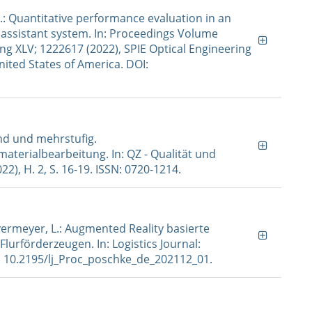
 L.: Quantitative performance evaluation in an
assistant system. In: Proceedings Volume
ing XLV; 1222617 (2022), SPIE Optical Engineering
United States of America. DOI:
nend und mehrstufig.
terialbearbeitung. In: QZ - Qualität und
022), H. 2, S. 16-19. ISSN: 0720-1214.
; Overmeyer, L.: Augmented Reality basierte
urförderzeugen. In: Logistics Journal:
I: 10.2195/lj_Proc_poschke_de_202112_01.