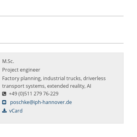
M.Sc.
Project engineer
Factory planning, industrial trucks, driverless
transport systems, extended reality, AI
+49 (0)511 279 76-229
poschke@iph-hannover.de
vCard