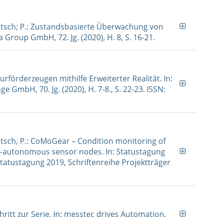
, Peitsch; P.: Zustandsbasierte Überwachung von
 Group GmbH, 72. Jg. (2020), H. 8, S. 16-21.
lurförderzeugen mithilfe Erweiterter Realität. In:
 GmbH, 70. Jg. (2020), H. 7-8., S. 22-23. ISSN:
 Peitsch, P.: CoMoGear – Condition monitoring of
y-autonomous sensor nodes. In: Statustagung
atustagung 2019, Schriftenreihe Projektträger
chritt zur Serie. In: messtec drives Automation,