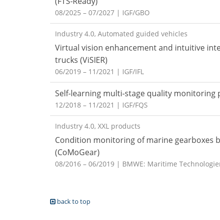
(FTS-Ready)
08/2025 – 07/2027
| IGF/GBO
Industry 4.0, Automated guided vehicles
Virtual vision enhancement and intuitive in
trucks (ViSIER)
06/2019 – 11/2021
| IGF/IFL
Self-learning multi-stage quality monitoring
12/2018 – 11/2021
| IGF/FQS
Industry 4.0, XXL products
Condition monitoring of marine gearboxes 
(CoMoGear)
08/2016 – 06/2019
| BMWE: Maritime Technologie
back to top